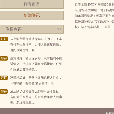
顾客留言
位于上海 松江区 辰花路5888
佘山/松江大学城：驾车距离9
新闻资讯
浦东国际机场：驾车距离74.6
虹桥国际机场:驾车距离32.4
松江站：驾车距离13.1公里（
住客点评
>>
好评
从上海市区打滴滴专车过去的，一下车
有行李生拿行李，办理入住速度也快，
房间设施感觉一般...
好评
感觉良好，酒店保安好，没有预约不能
进酒店，从进酒店就有专属接待。仔细
介绍酒店各项特色...
好评
环境超级好，房间内设施也很人性化，
环境很酷，有特色,酒店整体不错
好评
酒店除了价格贵什么都好??住得舒服，
房间大干净整齐，符合当代年青人的审
美。深坑景观独...
网站